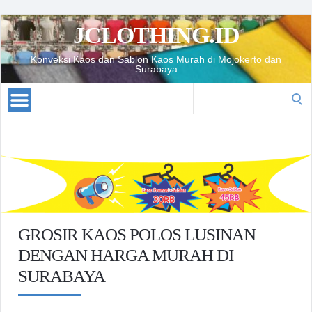
JCLOTHING.ID
Konveksi Kaos dan Sablon Kaos Murah di Mojokerto dan
Surabaya
Search
for:
GROSIR KAOS POLOS LUSINAN
DENGAN HARGA MURAH DI
SURABAYA