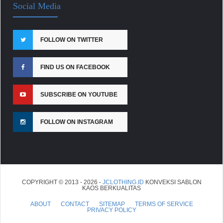
Social Media
FOLLOW ON TWITTER
FIND US ON FACEBOOK
SUBSCRIBE ON YOUTUBE
FOLLOW ON INSTAGRAM
COPYRIGHT © 2013 - 2026 -
JCLOTHING.ID
KONVEKSI SABLON
KAOS BERKUALITAS
ABOUT
CONTACT
SITEMAP
TERMS OF SERVICE
PRIVACY POLICY