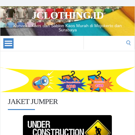
JCLOTHING.ID
Konveksi Kaos dan Sablon Kaos Murah di Mojokerto dan
Surabaya
Search
for:
JAKET JUMPER