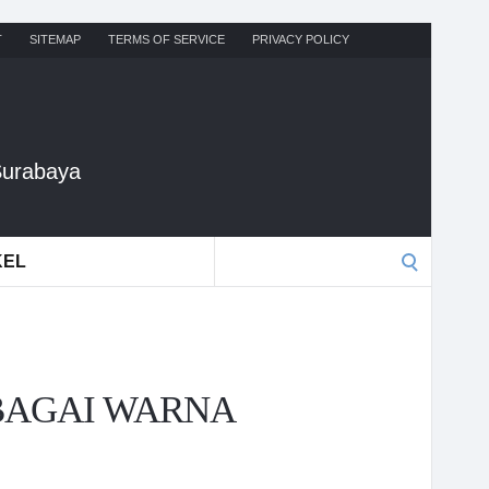
T
SITEMAP
TERMS OF SERVICE
PRIVACY POLICY
Surabaya
Search
KEL
for:
BAGAI WARNA