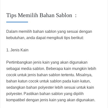
Tips Memilih Bahan Sablon :
Dalam memilih bahan sablon yang sesuai dengan
kebutuhan, anda dapat mengikuti tips berikut:
1. Jenis Kain
Pertimbangkan jenis kain yang akan digunakan
sebagai media sablon. Beberapa kain mungkin lebih
cocok untuk jenis bahan sablon tertentu. Misalnya,
bahan katun cocok untuk sablon pada kain katun,
sedangkan bahan polyester lebih sesuai untuk kain
polyester. Pastikan bahan sablon yang dipilih
kompatibel dengan jenis kain yang akan digunakan.