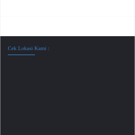
Cek Lokasi Kami :