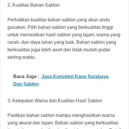
2. Kualitas Bahan Sablon
Perhatikan kualitas bahan sablon yang akan anda
gunakan. Pilih bahan sablon yang berkualitas tinggi
untuk memastikan hasil sablon yang tajam, warna yang
cerah, dan daya tahan yang baik. Bahan sablon yang
berkualitas juga lebih awet dan tidak mudah pudar
seiring waktu.
Baca Juga :
Jasa Konveksi Kaos Surabaya
Dan Sablon
3. Ketepatan Warna dan Kualitas Hasil Sablon
Pastikan bahan sablon mampu menghasilkan warna
yang akurat dan tajam. Bahan sablon yang berkualitas