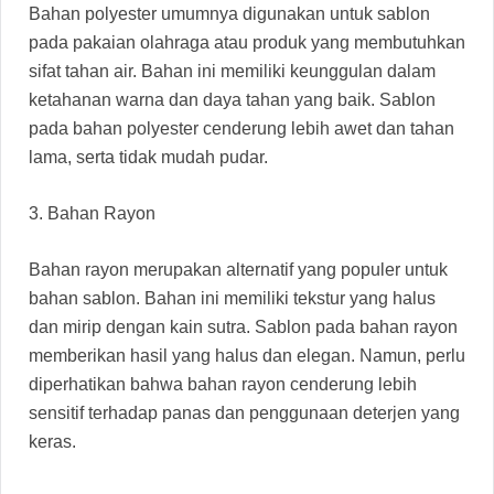
Bahan polyester umumnya digunakan untuk sablon
pada pakaian olahraga atau produk yang membutuhkan
sifat tahan air. Bahan ini memiliki keunggulan dalam
ketahanan warna dan daya tahan yang baik. Sablon
pada bahan polyester cenderung lebih awet dan tahan
lama, serta tidak mudah pudar.
3. Bahan Rayon
Bahan rayon merupakan alternatif yang populer untuk
bahan sablon. Bahan ini memiliki tekstur yang halus
dan mirip dengan kain sutra. Sablon pada bahan rayon
memberikan hasil yang halus dan elegan. Namun, perlu
diperhatikan bahwa bahan rayon cenderung lebih
sensitif terhadap panas dan penggunaan deterjen yang
keras.