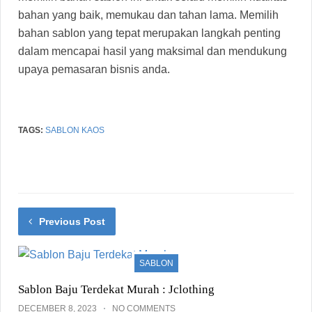
bahan yang baik, memukau dan tahan lama. Memilih
bahan sablon yang tepat merupakan langkah penting
dalam mencapai hasil yang maksimal dan mendukung
upaya pemasaran bisnis anda.
TAGS:
SABLON KAOS
Previous Post
SABLON
Sablon Baju Terdekat Murah : Jclothing
DECEMBER 8, 2023
NO COMMENTS