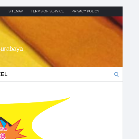
T
SITEMAP
TERMS OF SERVICE
PRIVACY POLICY
Surabaya
Search
KEL
for: