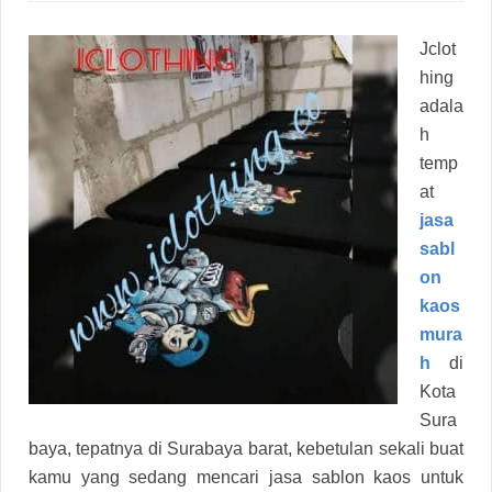
Jclot
hing
adala
h
temp
at
jasa
sabl
on
kaos
mura
h
di
Kota
Sura
baya, tepatnya di Surabaya barat, kebetulan sekali buat
kamu yang sedang mencari jasa sablon kaos untuk