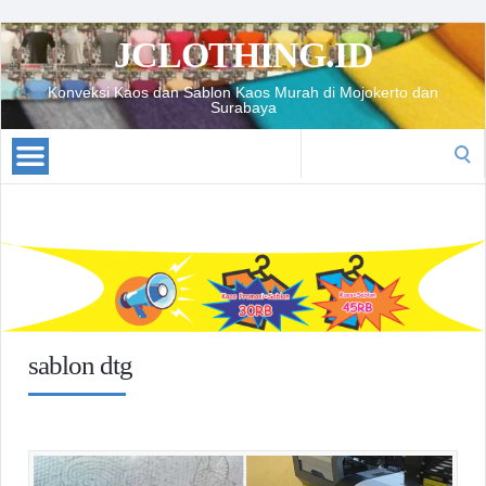
JCLOTHING.ID
Konveksi Kaos dan Sablon Kaos Murah di Mojokerto dan
Surabaya
Search
for:
sablon dtg